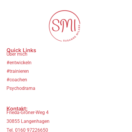
Quick Links
Über mich
#entwickeln
#trainieren
#coachen
Psychodrama
Kontakt:
Frieda-Gröner-Weg 4
30855 Langenhagen
Tel.
0160 97226650